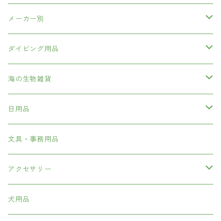
メーカー別
海中散歩
ダイビング用品
GULL
ダイビング重器材
海の生物雑貨
BCD
FL
ダイビング軽器材
ぬいぐるみマスコット
日用品
レギュレター
マスク
SAS
ダイビングコンピューター
日用品
シニアグラス・サングラス
文具・事務用品
オクトパス
スノーケル
ビーイズム
ダイビング小物・アクセサリー
旅行グッズ
アクセサリー
ゲージ・コンパス
フィン
曇り止め
アクアラング
アパレル
リング
犬用品