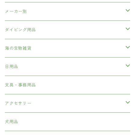
メーカー別
海中散歩
ダイビング用品
GULL
ダイビング重器材
海の生物雑貨
BCD
FL
ダイビング軽器材
ぬいぐるみマスコット
日用品
レギュレター
マスク
SAS
ダイビングコンピューター
日用品
シニアグラス・サングラス
文具・事務用品
オクトパス
スノーケル
ビーイズム
ダイビング小物・アクセサリー
旅行グッズ
アクセサリー
ゲージ・コンパス
フィン
曇り止め
アクアラング
アパレル
リング
犬用品