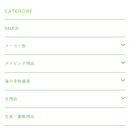
CATEGORY
SALE品
メーカー別
海中散歩
ダイビング用品
GULL
ダイビング重器材
海の生物雑貨
BCD
FL
ダイビング軽器材
ぬいぐるみマスコット
日用品
レギュレター
マスク
SAS
ダイビングコンピューター
日用品
シニアグラス・サングラス
文具・事務用品