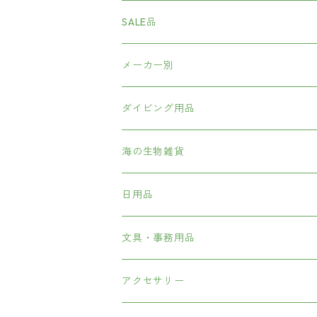
SALE品
メーカー別
海中散歩
ダイビング用品
GULL
ダイビング重器材
海の生物雑貨
BCD
FL
ダイビング軽器材
ぬいぐるみマスコット
日用品
レギュレター
マスク
SAS
ダイビングコンピューター
日用品
シニアグラス・サングラス
文具・事務用品
オクトパス
スノーケル
ビーイズム
ダイビング小物・アクセサリー
旅行グッズ
アクセサリー
ゲージ・コンパス
フィン